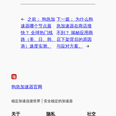
←
之前：
狗急加
下一篇：
为什么狗
速器哪个节点最
急加速器在商店搜
快？ 全球热门线
不到？ 揭秘应用商
路（美、日、韩、
店下架背后的原因
港）速度实测。
与应对方案。
→
狗急加速器官网
稳定加速连接世界 | 安全稳定的加速器
关于
隐私
社交