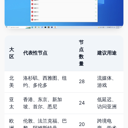
节
大
点
代表性节点
建议用途
区
数
量
北
洛杉矶、西雅图、纽
流媒体、
28
美
约、多伦多
游戏
亚
香港、东京、新加
低延迟、
24
太
坡、首尔、悉尼
访问亚洲
欧
伦敦、法兰克福、巴
跨境电
20