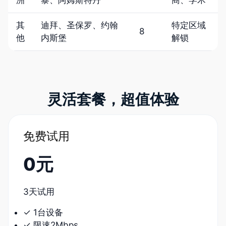
洲
黎、阿姆斯特丹
商、学术
其
迪拜、圣保罗、约翰
特定区域
8
他
内斯堡
解锁
灵活套餐，超值体验
免费试用
0元
3天试用
✓ 1台设备
✓ 限速2Mbps