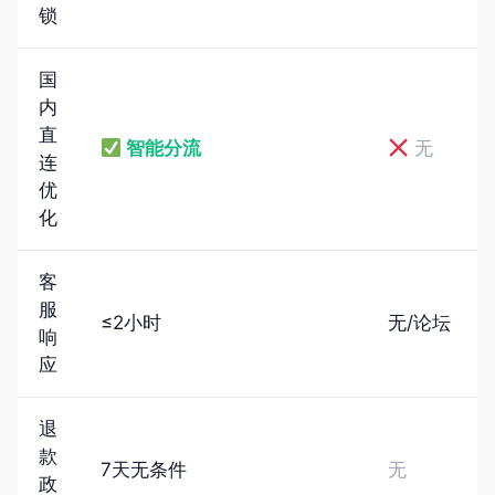
锁
国
内
直
智能分流
无
连
优
化
客
服
≤2小时
无/论坛
响
应
退
款
7天无条件
无
政