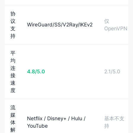
协
议
仅
WireGuard/SS/V2Ray/IKEv2
支
OpenVPN
持
平
均
连
4.8/5.0
2.1/5.0
接
速
度
流
媒
Netflix / Disney+ / Hulu /
基本不支
体
YouTube
持
解