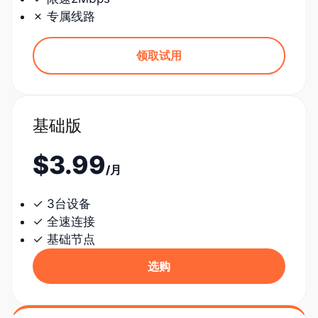
✗ 专属线路
领取试用
基础版
$3.99
/月
✓ 3台设备
✓ 全速连接
✓ 基础节点
选购